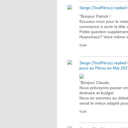
Serge (ToutPérou)
replied
"Bonjour Patrick !
Excusez-nous pour le reta
commence à sortir la tête d
Petite question supplémentai
Huanchaco? Voire même 
9 juin
Serge (ToutPérou)
replied
jours au Pérou en Mai 202
"Bonjour Claude,
Nous prévoyons passer envi
itinéraire et budget.
Nous en sommes au début de
serait le mieux adapté po
9 juin