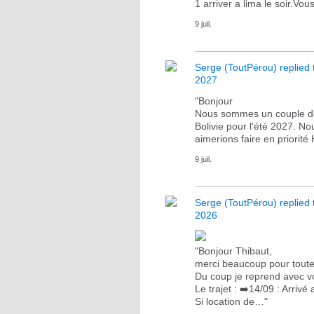
1 arriver a lima le soir.
9 juil.
Serge (ToutPérou)
replied
2027
"Bonjour
Nous sommes un couple de 
Bolivie pour l'été 2027. 
aimerions faire en priorit
9 juil.
Serge (ToutPérou)
replied
2026
"Bonjour Thibaut,
merci beaucoup pour toute
Du coup je reprend avec vos
Le trajet : ➡️14/09 : Arriv
Si location de…"