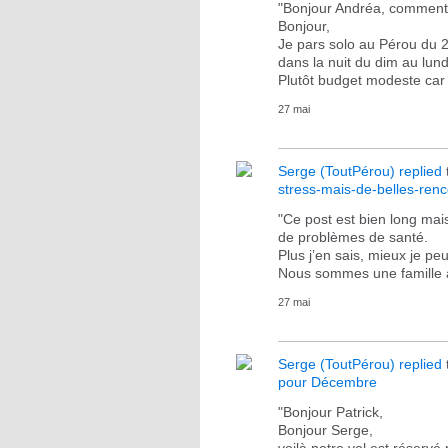
"Bonjour Andréa, comment
Bonjour,
Je pars solo au Pérou du 26
dans la nuit du dim au lu
Plutôt budget modeste car
27 mai
Serge (ToutPérou)
replied
stress-mais-de-belles-ren
"Ce post est bien long ma
de problèmes de santé.
Plus j’en sais, mieux je p
Nous sommes une famille a
27 mai
Serge (ToutPérou)
replied
pour Décembre
"Bonjour Patrick,
Bonjour Serge,