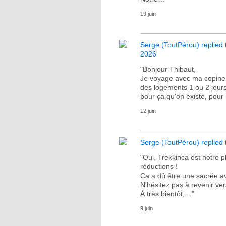
19 juin
Serge (ToutPérou)
replied
2026
"Bonjour Thibaut,
Je voyage avec ma copine 
des logements 1 ou 2 jours a
pour ça qu'on existe, pou
12 juin
Serge (ToutPérou)
replied
"Oui, Trekkinca est notre p
réductions !
Ca a dû être une sacrée av
N'hésitez pas à revenir ve
À très bientôt,…"
9 juin