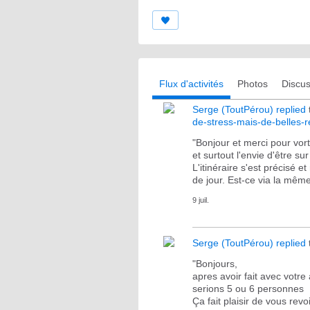
Flux d'activités
Photos
Discus
Serge (ToutPérou)
replied
de-stress-mais-de-belles-re
"Bonjour et merci pour vort
et surtout l'envie d'être sur
L'itinéraire s'est précisé 
de jour. Est-ce via la mê
9 juil.
Serge (ToutPérou)
replied
"Bonjours,
apres avoir fait avec votr
serions 5 ou 6 personnes
Ça fait plaisir de vous revo