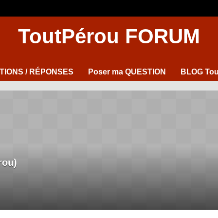
ToutPérou FORUM
TIONS / RÉPONSES
Poser ma QUESTION
BLOG Tou
rou)