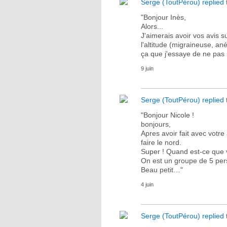
Serge (ToutPérou)
replied
"Bonjour Inès,
Alors...
J'aimerais avoir vos avis su
l'altitude (migraineuse, an
ça que j'essaye de ne pas
9 juin
Serge (ToutPérou)
replied
"Bonjour Nicole !
bonjours,
Apres avoir fait avec votre
faire le nord.
Super ! Quand est-ce que 
On est un groupe de 5 per
Beau petit…"
4 juin
Serge (ToutPérou)
replied