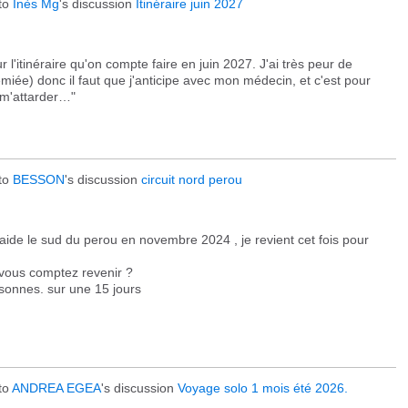
to
Inès Mg
's discussion
Itinéraire juin 2027
r l'itinéraire qu'on compte faire en juin 2027. J'ai très peur de
émiée) donc il faut que j'anticipe avec mon médecin, et c'est pour
 m'attarder…"
to
BESSON
's discussion
circuit nord perou
 aide le sud du perou en novembre 2024 , je revient cet fois pour
vous comptez revenir ?
sonnes. sur une 15 jours
to
ANDREA EGEA
's discussion
Voyage solo 1 mois été 2026.