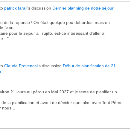
to
patrick farail
's discussion
Dernier planning de notre séjour
rd de la réponse ! On était quelque peu débordés, mais on
e l'eau.
re pour le séjour à Trujillo, est-ce intéressant d'aller à
de…"
to
Claude Provencal
's discussion
Début de planification de 21
7
ron 21 jours au pérou en Mai 2027 et je tente de planifier un
 la planification et avant de décider quel plan avec Tout Pérou
ur nous,…"