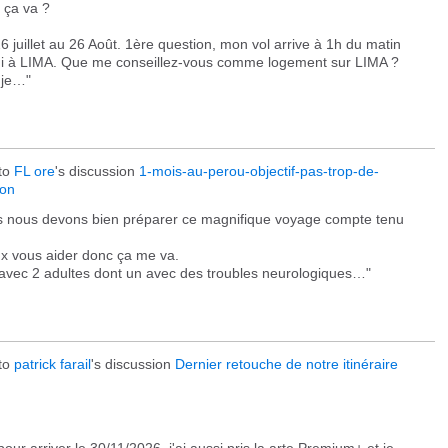
 ça va ?
 juillet au 26 Août. 1ère question, mon vol arrive à 1h du matin
ndi à LIMA. Que me conseillez-vous comme logement sur LIMA ?
 je…"
to
FL ore
's discussion
1-mois-au-perou-objectif-pas-trop-de-
con
is nous devons bien préparer ce magnifique voyage compte tenu
eux vous aider donc ça me va.
vec 2 adultes dont un avec des troubles neurologiques…"
to
patrick farail
's discussion
Dernier retouche de notre itinéraire