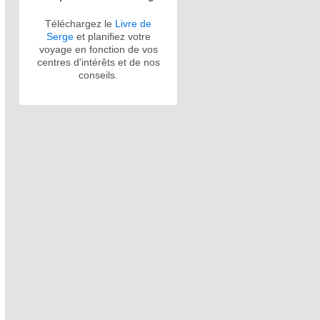
Téléchargez le
Livre de
Serge
et planifiez votre
voyage en fonction de vos
centres d'intérêts et de nos
conseils.