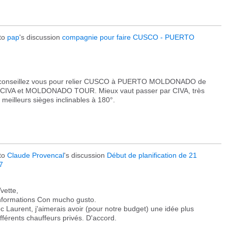
to
pap
's discussion
compagnie pour faire CUSCO - PUERTO
 conseillez vous pour relier CUSCO à PUERTO MOLDONADO de
ié CIVA et MOLDONADO TOUR. Mieux vaut passer par CIVA, très
eilleurs sièges inclinables à 180°.
to
Claude Provencal
's discussion
Début de planification de 21
7
vette,
nformations Con mucho gusto.
c Laurent, j'aimerais avoir (pour notre budget) une idée plus
ifférents chauffeurs privés. D'accord.