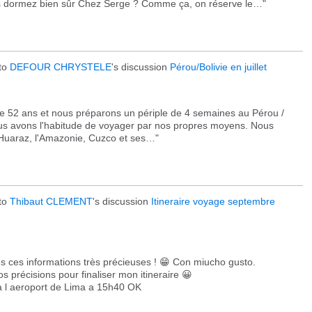
Vous dormez bien sûr Chez Serge ? Comme ça, on réserve le…"
to
DEFOUR CHRYSTELE
's discussion
Pérou/Bolivie en juillet
52 ans et nous préparons un périple de 4 semaines au Pérou /
Nous avons l'habitude de voyager par nos propres moyens. Nous
é Huaraz, l'Amazonie, Cuzco et ses…"
to
Thibaut CLEMENT
's discussion
Itineraire voyage septembre
s ces informations très précieuses ! 😁 Con miucho gusto.
 précisions pour finaliser mon itineraire 😀
é a l aeroport de Lima a 15h40 OK