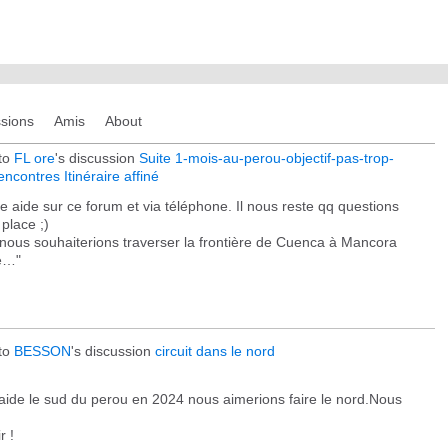
sions
Amis
About
to
FL ore
's discussion
Suite 1-mois-au-perou-objectif-pas-trop-
ncontres Itinéraire affiné
e aide sur ce forum et via téléphone. Il nous reste qq questions
 place ;)
et nous souhaiterions traverser la frontière de Cuenca à Mancora
me…"
to
BESSON
's discussion
circuit dans le nord
e aide le sud du perou en 2024 nous aimerions faire le nord.Nous
ir !