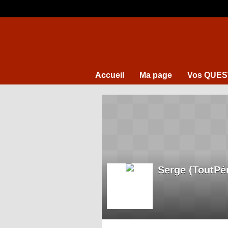
Accueil
Ma page
Vos QUES
Serge (ToutPé